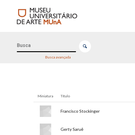
Lista de itens
Controle de ordenação e visualização
Busca avançada
Resultados da lista de itens
Miniatura
Título
Título:
Francisco Stockinger
Título:
Gerty Saruê