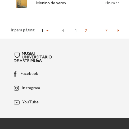
Título:
Menino do xerox
Descrição:
Figura de meni
Ir para página:
1
1
2
7
…
Facebook
Instagram
YouTube