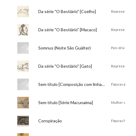
Título:
Da série "O Bestiário" [Coelho]
Descrição:
Representação 
Título:
Da série "O Bestiário" [Macaco]
Descrição:
Representação
Título:
Somnus (Noite São Guálter)
Descrição:
Pen-drive conte
Título:
Da série "O Bestiário" [Gato]
Descrição:
Representação 
Título:
Sem título [Composição com linhas e espiral]
Descrição:
Figuras geométr
Título:
Sem título [Série Macunaíma]
Descrição:
Mulher com coroa s
Título:
Conspiração
Descrição:
Figuras humana