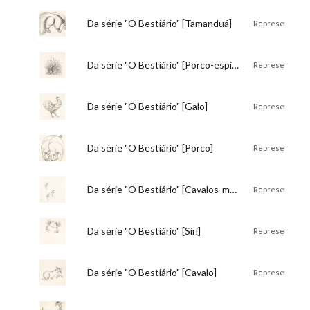
Título:
Da série "O Bestiário" [Tamanduá]
Descrição:
Representação
Título:
Da série "O Bestiário" [Porco-espinho]
Descrição:
Representação 
Título:
Da série "O Bestiário" [Galo]
Descrição:
Representação de ga
Título:
Da série "O Bestiário" [Porco]
Descrição:
Representação 
Título:
Da série "O Bestiário" [Cavalos-marinhos]
Descrição:
Representação de três cavalos marinhos, um na
Título:
Da série "O Bestiário" [Siri]
Descrição:
Representação d
Título:
Da série "O Bestiário" [Cavalo]
Descrição:
Representação 