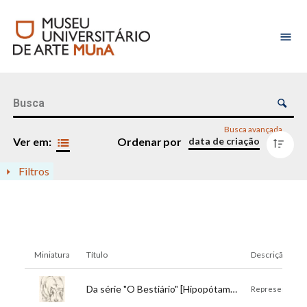
Lista de itens
Controle de ordenação e visualização
Busca avançada
data de criação
Ver em:
Ordenar
por
Filtros
Resultados da lista de itens
Miniatura
Título
Descrição
Título:
Da série "O Bestiário" [Hipopótamo]
Descrição:
Representação 