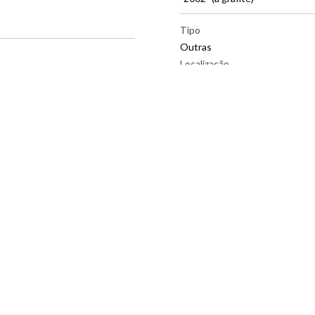
|
Tipo
Outras
Localização
Canto Inferior Central
Transcrição
"Continente" (a grafite)
|
Tipo
Tiragem
Localização
Canto Inferior Esquerdo
Transcrição
"7/28" (a grafite)
Tema/Gênero
Abstrato
Método de aquisição