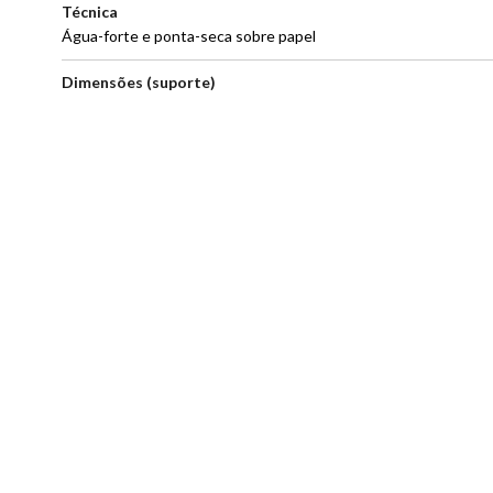
Técnica
Água-forte e ponta-seca sobre papel
Dimensões (suporte)
50,7 x 35cm
Tiragem
7/28
Local da produção
Desconhecido