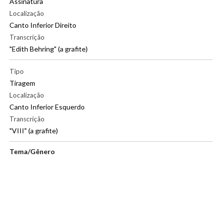
Assinatura
Localização
Canto Inferior Direito
Transcrição
"Edith Behring" (a grafite)
|
Tipo
Tiragem
Localização
Canto Inferior Esquerdo
Transcrição
"VIII" (a grafite)
Tema/Gênero
Abstrato
Método de aquisição
Doação
Ano da aquisição