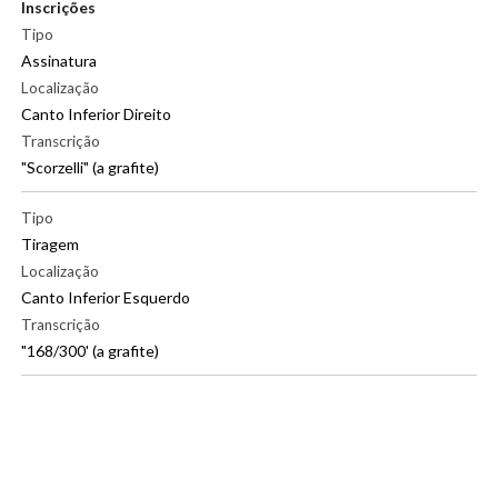
Inscrições
Tipo
Assinatura
Localização
Canto Inferior Direito
Transcrição
"Scorzelli" (a grafite)
|
Tipo
Tiragem
Localização
Canto Inferior Esquerdo
Transcrição
"168/300' (a grafite)
Exposições
Gravuras Brasileiras do acervo do MUnA anos 60, 70 e 80
Tema/Gênero
Animalesco