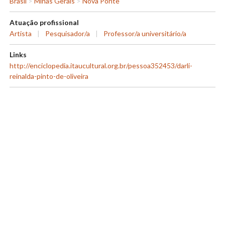
Brasil
>
Minas Gerais
>
Nova Ponte
Atuação profissional
Artista
|
Pesquisador/a
|
Professor/a universitário/a
Links
http://enciclopedia.itaucultural.org.br/pessoa352453/darli-
reinalda-pinto-de-oliveira